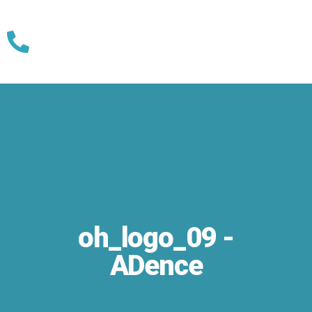
Skip
to
content
oh_logo_09 -
ADence