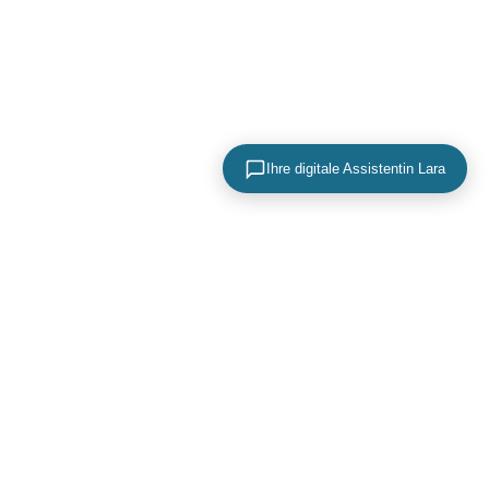
Ihre digitale Assistentin Lara
KONTAKTIEREN SIE UNS
+49 (0) 40 756 817 83
mail@adence.de
https://www.adence.de