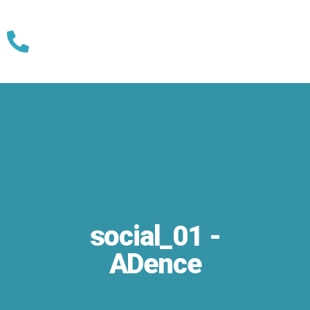
Skip
to
content
social_01 -
ADence