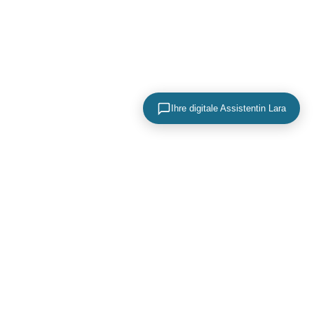
Ihre digitale Assistentin Lara
KONTAKTIEREN SIE UNS
+49 (0) 40 756 817 83
mail@adence.de
https://www.adence.de