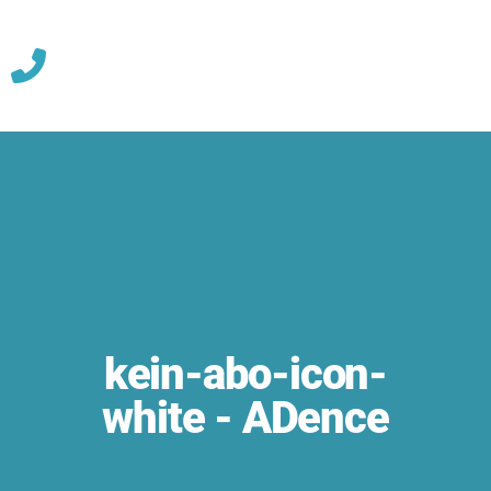
Skip
to
content
kein-abo-icon-
white - ADence