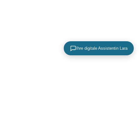
Ihre digitale Assistentin Lara
KONTAKTIEREN SIE UNS
+49 (0) 40 756 817 83
mail@adence.de
https://www.adence.de