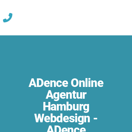
Skip
to
content
ADence Online
Agentur
Hamburg
Webdesign -
ADence