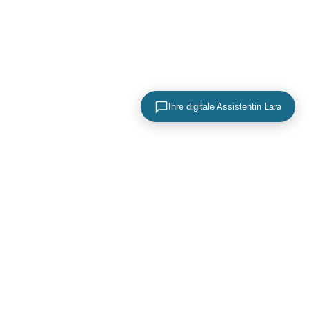
Ihre digitale Assistentin Lara
KONTAKTIEREN SIE UNS
+49 (0) 40 756 817 83
mail@adence.de
https://www.adence.de