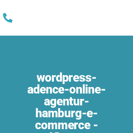
Skip
to
content
wordpress-
adence-online-
agentur-
hamburg-e-
commerce -