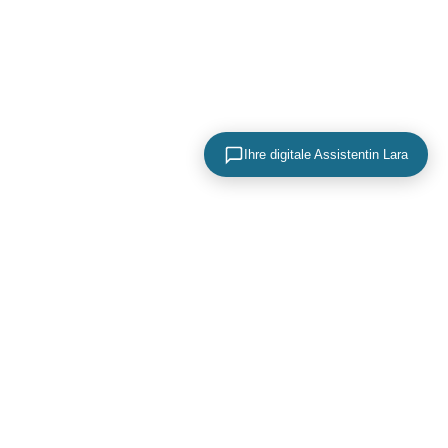
Ihre digitale Assistentin Lara
KONTAKTIEREN SIE UNS
+49 (0) 40 756 817 83
mail@adence.de
https://www.adence.de