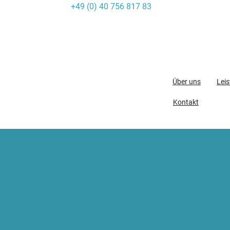
+49 (0) 40 756 817 83
Skip
to
content
Über uns
Lei
Kontakt