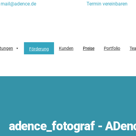
mail@adence.de
Termin vereinbaren
stungen
Kunden
Preise
Portfolio
Te
Förderung
adence_fotograf - ADen