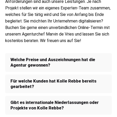
Anforderungen sind auch unsere Leistungen. Je nach
Projekt stellen wir ein eigenes Experten-Team zusammen,
welches für Sie tätig wird und Sie von Anfang bis Ende
begleitet. Sie möchten Ihr Unternehmen digitalisieren?
Buchen Sie gerne einen unverbindlichen Online-Termin mit
unserem Agenturchef Marvin de Vries und lassen Sie sich
kostenlos beraten. Wir freuen uns auf Sie!
Welche Preise und Auszeichnungen hat die
Agentur gewonnen?
Kolle Rebbe hat im Werbeuniversum ordentlich
Für welche Kunden hat Kolle Rebbe bereits
gearbeitet?
abgeräumt! Mit kreativen Paukenschlägen haben sie
sich national und international einen Namen gemacht.
Cannes Lions? D&AD? Clio Awards? ADC? Bei diesen
Kolle Rebbe hat mit ziemlich coolen Marken aus aller
Gibt es internationale Niederlassungen oder
Big Playern haben sie schon mehr als einmal
Projekte von Kolle Rebbe?
Welt zusammengearbeitet. Von Fliegerei mit
Trophäen abgestaubt. Für alle Neugierigen: Ein Blick
Lufthansa, Bingewatching mit Netflix, Schoko-