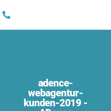
Skip
to
content
adence-
webagentur-
kunden-2019 -