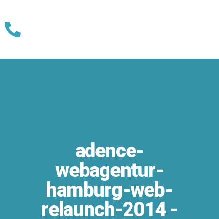
Skip
to
content
adence-
webagentur-
hamburg-web-
relaunch-2014 -