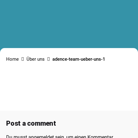
Home
Über uns
adence-team-ueber-uns-1
Post a comment
Du musst
angemeldet
sein, um einen Kommentar