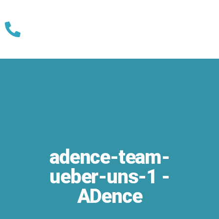
Skip
to
content
adence-team-
ueber-uns-1 -
ADence