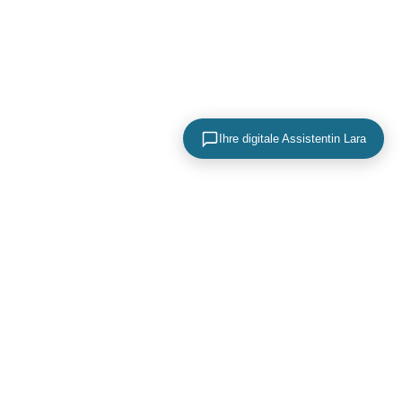
Ihre digitale Assistentin Lara
KONTAKTIEREN SIE UNS
+49 (0) 40 756 817 83
mail@adence.de
https://www.adence.de